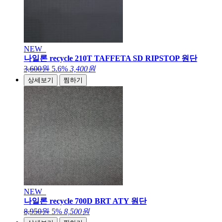
NEW
나일론 recycle 210T TAFFETA SD RIPSTOP 원단
3,600원
5.6%
3,400원
상세보기
찜하기
NEW
나일론 recycle 700D BRT ATY 원단
8,950원
5%
8,500원