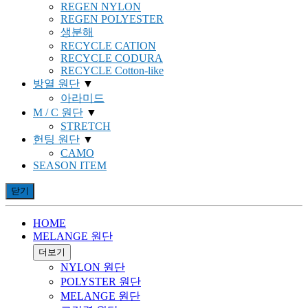
REGEN NYLON
REGEN POLYESTER
생분해
RECYCLE CATION
RECYCLE CODURA
RECYCLE Cotton-like
방열 원단
▼
아라미드
M / C 원단
▼
STRETCH
헌팅 원단
▼
CAMO
SEASON ITEM
닫기
HOME
MELANGE 원단
더보기
NYLON 원단
POLYSTER 원단
MELANGE 원단