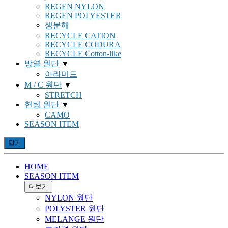
REGEN NYLON
REGEN POLYESTER
생분해
RECYCLE CATION
RECYCLE CODURA
RECYCLE Cotton-like
방열 원단
▼
아라미드
M / C 원단
▼
STRETCH
헌팅 원단
▼
CAMO
SEASON ITEM
닫기
HOME
SEASON ITEM
더보기
NYLON 원단
POLYSTER 원단
MELANGE 원단