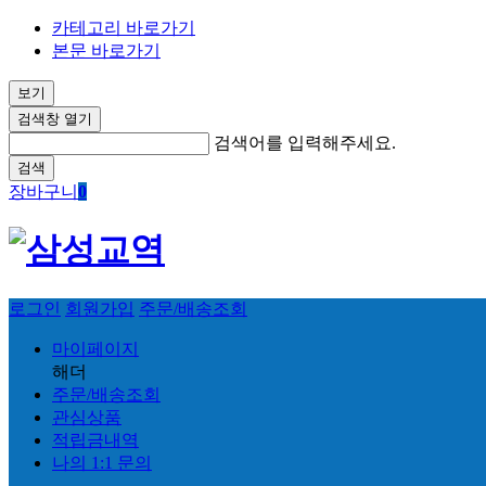
카테고리 바로가기
본문 바로가기
보기
검색창 열기
검색어를 입력해주세요.
검색
장바구니
0
로그인
회원가입
주문/배송조회
마이페이지
해더
주문/배송조회
관심상품
적립금내역
나의 1:1 문의