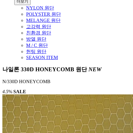
더보기
NYLON 원단
POLYSTER 원단
MELANGE 원단
고강력 원단
친환경 원단
방열 원단
M / C 원단
헌팅 원단
SEASON ITEM
나일론 330D HONEYCOMB 원단
NEW
N/330D HONEYCOMB
4.5
%
SALE