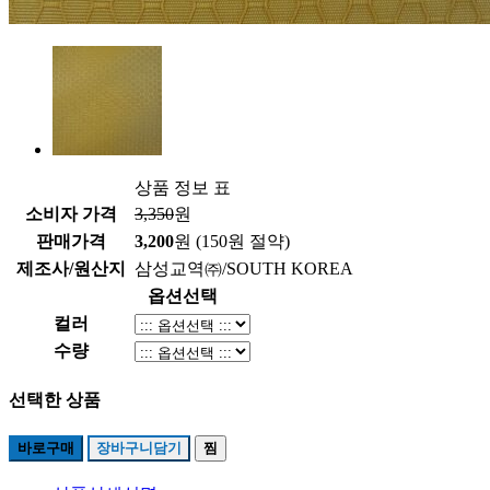
상품 정보 표
소비자 가격
3,350
원
판매가격
3,200
원
(150원 절약)
제조사/원산지
삼성교역㈜/SOUTH KOREA
옵션선택
컬러
수량
선택한 상품
바로구매
장바구니담기
찜