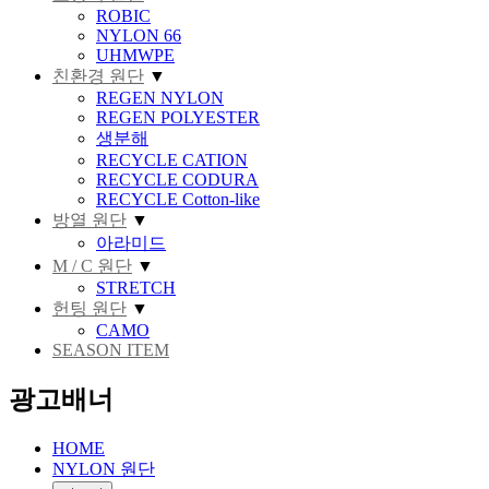
ROBIC
NYLON 66
UHMWPE
친환경 원단
▼
REGEN NYLON
REGEN POLYESTER
생분해
RECYCLE CATION
RECYCLE CODURA
RECYCLE Cotton-like
방열 원단
▼
아라미드
M / C 원단
▼
STRETCH
헌팅 원단
▼
CAMO
SEASON ITEM
광고배너
HOME
NYLON 원단