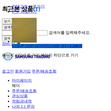
카테고리 바로가기
최근본 상품
(1)
본문 바로가기
보기
검색창 열기
검색어를 입력해주세요.
검색
장바구니
0
나일론 330D HONEYCOMB 원단
3,200
원
페이지 상단으로 가기
페이지 하단으로 가기
로그인
회원가입
주문/배송조회
마이페이지
해더
주문/배송조회
관심상품
적립금내역
나의 1:1 문의